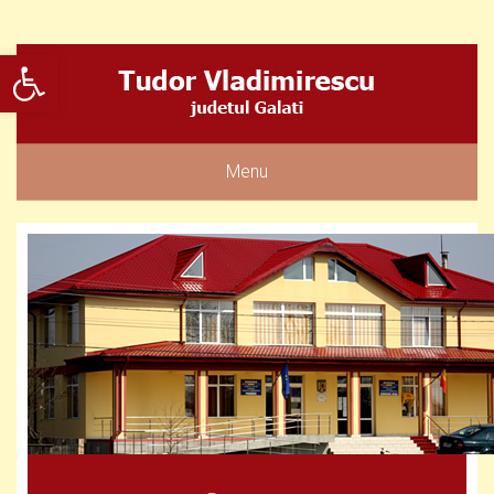
Deschide bara de unelte
Menu