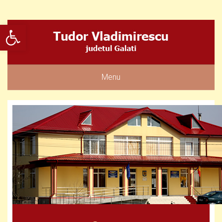
Deschide bara de unelte
Menu