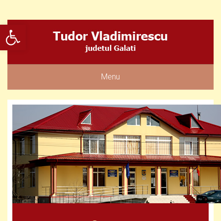
Deschide bara de unelte
Menu