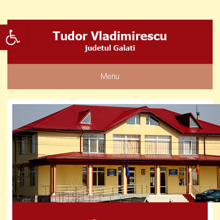
Deschide bara de unelte
Menu