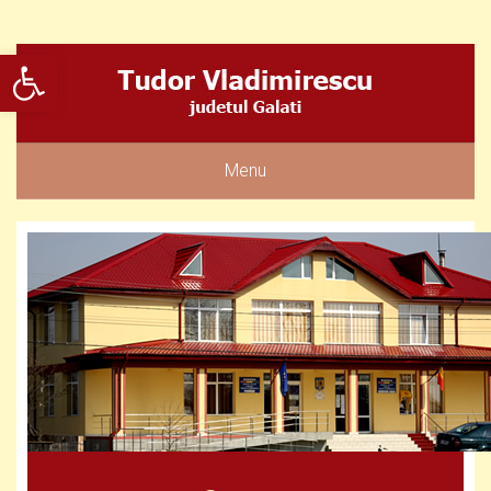
Deschide bara de unelte
Menu