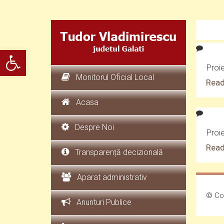
Deschide bara de unelte
Proi
Monitorul Oficial Local
Read
Acasa
Despre Noi
Proi
Read
Transparență decizională
Aparat administrativ
© Cop
Anunturi Publice