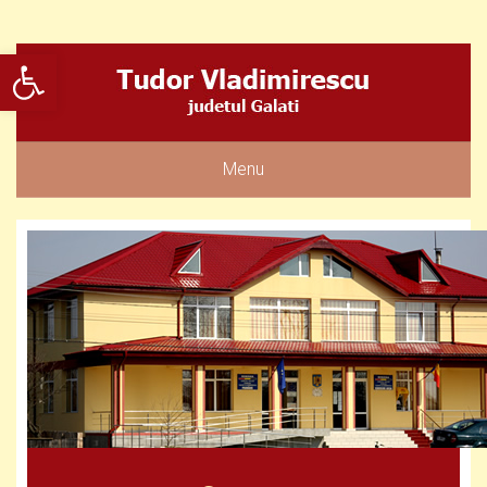
Deschide bara de unelte
Menu