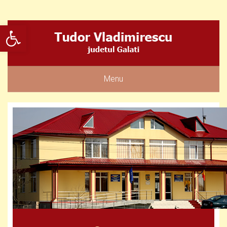
Deschide bara de unelte
Menu