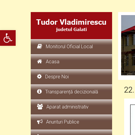
Deschide bara de unelte
Monitorul Oficial Local
Acasa
Despre Noi
22.
Transparență decizională
Aparat administrativ
Anunturi Publice