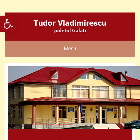
Deschide bara de unelte
Menu