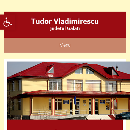
Deschide bara de unelte
Menu