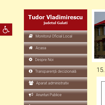
Deschide bara de unelte
Monitorul Oficial Local
Acasa
Despre Noi
15.
Transparență decizională
Aparat administrativ
Anunturi Publice