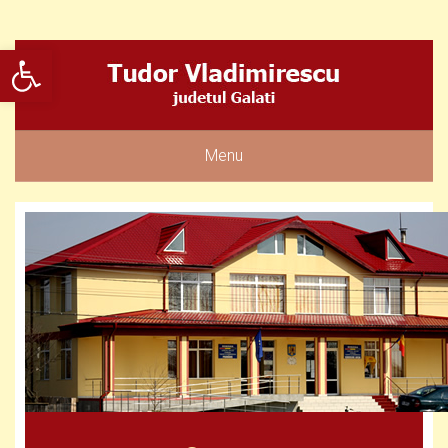
Deschide bara de unelte
Menu