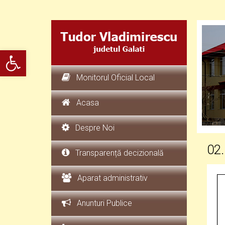
Deschide bara de unelte
Monitorul Oficial Local
Acasa
Despre Noi
02
Transparență decizională
Aparat administrativ
Anunturi Publice